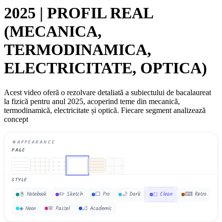
2025 | PROFIL REAL
(MECANICA,
TERMODINAMICA,
ELECTRICITATE, OPTICA)
Acest video oferă o rezolvare detaliată a subiectului de bacalaureat
la fizică pentru anul 2025, acoperind teme din mecanică,
termodinamică, electricitate și optică. Fiecare segment analizează
concept
APPEARANCE
PAGE
STYLE
✏️
Sketch
⬜
Pro
📓
Notebook
🌙
Dark
◻
Clean
⌨
Retro
◈
Neon
🌸
Pastel
📐
Academic