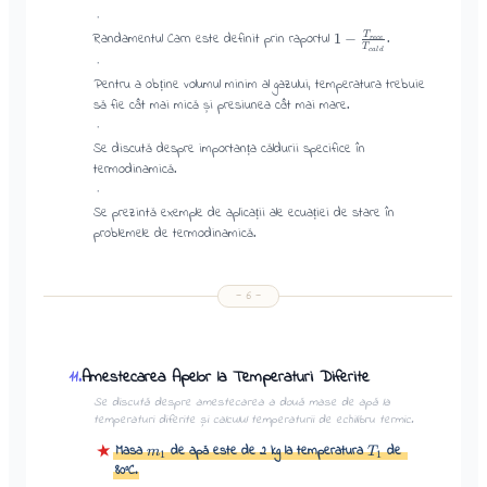
·
1
−
T
Randamentul Carn este definit prin raportul
.
r
ece
T
c
a
l
d
·
Pentru a obține volumul minim al gazului, temperatura trebuie
să fie cât mai mică și presiunea cât mai mare.
·
Se discută despre importanța căldurii specifice în
termodinamică.
·
Se prezintă exemple de aplicații ale ecuației de stare în
problemele de termodinamică.
—
6
—
Amestecarea Apelor la Temperaturi Diferite
11
.
Se discută despre amestecarea a două mase de apă la
temperaturi diferite și calculul temperaturii de echilibru termic.
★
Masa
de apă este de 2 kg la temperatura
de
m
T
1
1
80°C.