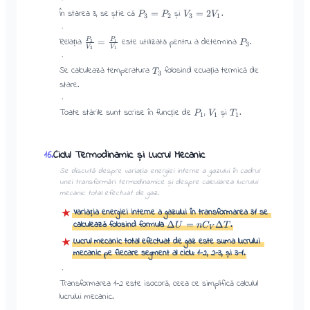
În starea 3, se știe că
și
.
=
=
2
P
P
V
V
3
2
3
1
·
Relația
este utilizată pentru a determina
.
=
P
P
3
1
P
3
V
V
3
1
·
Se calculează temperatura
folosind ecuația termică de
T
3
stare.
·
Toate stările sunt scrise în funcție de
,
și
.
P
V
T
1
1
1
Ciclul Termodinamic și Lucrul Mecanic
16
.
Se discută despre variația energiei interne a gazului în cadrul
unei transformări termodinamice și despre calcularea lucrului
mecanic total efectuat de gaz.
Variația energiei interne a gazului în transformarea 31 se
★
calculează folosind formula
.
Δ
=
Δ
U
n
C
T
V
Lucrul mecanic total efectuat de gaz este suma lucrului
★
mecanic pe fiecare segment al ciclu: 1-2, 2-3, și 3-1.
·
Transformarea 1-2 este isocoră, ceea ce simplifică calculul
lucrului mecanic.