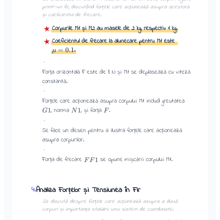
printr-un fir, discutând forțele care acționează asupra acestora
și coeficientul de frecare.
Corpurile M1 și M2 au masele de 2 kg, respectiv 1 kg.
★
Coeficientul de frecare la alunecare pentru M1 este
★
.
=
0.1
μ
·
Forța orizontală F este de 8 N și M1 se deplasează cu viteză
constantă.
·
Forțele care acționează asupra corpului M1 includ greutatea
, norma
, și forța
.
1
1
G
N
F
·
Se face un desen pentru a ilustra forțele care acționează
asupra corpurilor.
·
Forța de frecare
se opune mișcării corpului M1.
1
F
F
Analiza Forțelor și Tensiunea în Fir
4
.
Se discută despre forțele care acționează asupra a două
corpuri și importanța stabilirii unui sistem de coordonate.