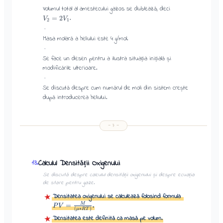
Volumul total al amestecului gazos se dublează, deci
.
=
2
V
V
2
1
·
Masa molară a heliului este 4 g/mol.
·
Se face un desen pentru a ilustra situația inițială și
modificările ulterioare.
·
Se discută despre cum numărul de moli din sistem crește
după introducerea heliului.
—
7
—
Calculul Densității Oxigenului
13
.
Se discută despre calculul densității oxigenului și despre ecuația
de stare pentru gaze.
Densitatea oxigenului se calculează folosind formula
★
=
M
.
P
V
(
∗
)
μ
R
T
Densitatea este definită ca masă pe volum.
★