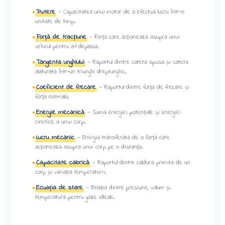
Putere
—
Capacitatea unui motor de a efectua lucru într-o
●
unitate de timp.
Forță de tracțiune
—
Forța care acționează asupra unui
●
vehicul pentru a-l deplasa.
Tangenta unghiului
—
Raportul dintre cateta opusă și cateta
●
alăturată într-un triunghi dreptunghic.
Coeficient de frecare
—
Raportul dintre forța de frecare și
●
forța normală.
Energie mecanică
—
Suma energiei potențiale și energiei
●
cinetice a unui corp.
Lucru mecanic
—
Energia transferată de o forță care
●
acționează asupra unui corp pe o distanță.
Capacitate calorică
—
Raportul dintre căldura primită de un
●
corp și variația temperaturii.
Ecuația de stare
—
Relația dintre presiune, volum și
●
temperatură pentru gaze ideale.