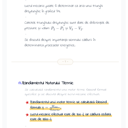
·
Lucrul mecanic poate fi determinat ca aria unui triunghi
dreptunghic în graficul PV.
·
Catetele triunghiului dreptunghic sunt date de diferențele de
presiune și volum:
și
.
−
−
P
P
V
V
2
1
3
2
·
Se discută despre importanța semnului căldurii în
determinarea proceselor energetice.
—
9
—
Randamentul Motorului Termic
17
.
Se calculează randamentul unui motor termic folosind formule
specifice și se discută despre lucrul mecanic efectuat.
Randamentul unui motor termic se calculează folosind
★
=
W
formula
.
η
m
ec
Q
ab
sor
ba
t
Lucrul mecanic efectuat este de 300 J, iar căldura cedată
★
este de 3600 J.
·