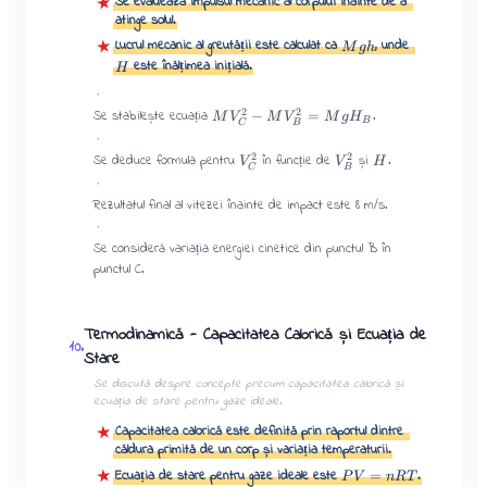
Se evaluează impulsul mecanic al corpului înainte de a
★
atinge solul.
★
Lucrul mecanic al greutății este calculat ca
, unde
M
g
h
este înălțimea inițială.
H
·
2
2
Se stabilește ecuația
.
−
=
M
V
M
V
M
g
H
B
C
B
·
2
2
Se deduce formula pentru
în funcție de
și
.
V
V
H
C
B
·
Rezultatul final al vitezei înainte de impact este 8 m/s.
·
Se consideră variația energiei cinetice din punctul B în
punctul C.
Termodinamică - Capacitatea Calorică și Ecuația de
10
.
Stare
Se discută despre concepte precum capacitatea calorică și
ecuația de stare pentru gaze ideale.
Capacitatea calorică este definită prin raportul dintre
★
căldura primită de un corp și variația temperaturii.
★
Ecuația de stare pentru gaze ideale este
.
=
P
V
n
R
T