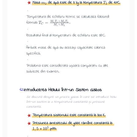
★
Masa
de apă este de 3 kg la temperatura
de 10°C.
m
T
2
2
·
Temperatura de echilibru termic se calculează folosind
+
formula
.
=
M
T
M
T
1
1
2
2
T
C
+
M
M
1
2
·
Rezultatul final al temperaturii de echilibru este 38°C.
·
Ambele mase de apă au aceeași capacitate calorică
specifică.
·
Problema este considerată ușoară comparativ cu alte
subiecte din examen.
Introducerea Heliului într-un Sistem Gazos
12
.
Se discută despre un proces gazos în care se introduce heliu
într-un sistem la o temperatură constantă și presiune
constantă.
Temperatura sistemului este constantă la 300 K.
★
Presiunea amestecului de gaze rămâne constantă la
★
5
pas.
1
,
5
∗
1
0
·