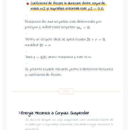
Coeficientul de frecare la alunecare dintre corpul de
★
masă
și suprafața orizontală este
.
2
2
=
0.6
m
μ
·
Reacțiunea din axul scripetelui este determinată prin
principiul 2, având masa scripetelui
.
=
0
m
s
·
Pentru un scripete ideal, se aplică ecuația
,
2
+
=
0
t
r
rezultând
.
2
=
t
r
·
Dacă
, atunci reacțiunea
este 12 N.
=
6
t
N
r
·
Se prezintă ecuațiile relevante pentru a determina tensiunea
și coeficientul de frecare.
—
4
—
Energia Mecanica a Corpului Suspendat
7
.
Se discută despre un corp suspendat care oscilează înainte de
a cădea pe o suprafață orizontală, calculând energia mecanică în
punctul A.