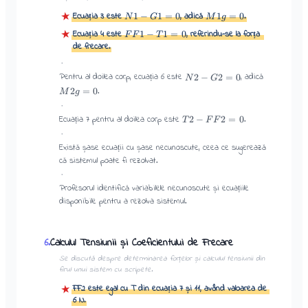
★
Ecuația 3 este
, adică
.
1
−
1
=
0
1
=
0
N
G
M
g
★
Ecuația 4 este
, referindu-se la forța
1
−
1
=
0
F
F
T
de frecare.
·
Pentru al doilea corp, ecuația 6 este
, adică
2
−
2
=
0
N
G
.
2
=
0
M
g
·
Ecuația 7 pentru al doilea corp este
.
2
−
2
=
0
T
F
F
·
Există șase ecuații cu șase necunoscute, ceea ce sugerează
că sistemul poate fi rezolvat.
·
Profesorul identifică variabilele necunoscute și ecuațiile
disponibile pentru a rezolva sistemul.
Calculul Tensiunii și Coeficientului de Frecare
6
.
Se discută despre determinarea forțelor și calculul tensiunii din
firul unui sistem cu scripete.
FF2 este egal cu T din ecuația 7 și 11, având valoarea de
★
6 N.