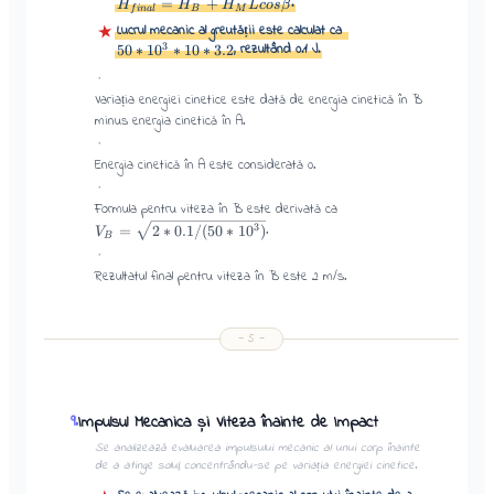
.
=
+
H
H
H
L
cos
β
f
ina
l
B
M
Lucrul mecanic al greutății este calculat ca
★
3
, rezultând 0.1 J.
50
∗
1
0
∗
10
∗
3.2
·
Variația energiei cinetice este dată de energia cinetică în B
minus energia cinetică în A.
·
Energia cinetică în A este considerată 0.
·
Formula pentru viteza în B este derivată ca
.
3
=
2
∗
0.1/
(
50
∗
1
0
)
V
B
·
Rezultatul final pentru viteza în B este 2 m/s.
—
5
—
Impulsul Mecanica și Viteza înainte de Impact
9
.
Se analizează evaluarea impulsului mecanic al unui corp înainte
de a atinge solul, concentrându-se pe variația energiei cinetice.