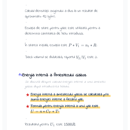
·
Calculul densității oxigenului a dus la un rezultat de
aproximativ 192 kg/m³.
·
Ecuația de stare pentru gaze este utilizată pentru a
determina cantitatea de heliu introdusă.
·
În starea inițială, ecuația este
.
∗
=
∗
P
V
n
R
1
1
·
Dacă volumul se dublează, raportul
este 2.
/
V
V
2
1
Energia Internă a Amestecului Gazos
14
.
Se discută despre calculul energiei interne a unui amestec
gazos după introducerea heliului.
Energia internă a amestecului gazos se calculează prin
★
suma energiei interne a fiecărui gaz.
Formula pentru energia internă a unui gaz este
★
.
=
∗
∗
U
n
C
T
V
·
Rezultatul pentru
este
.
1500
U
R
1