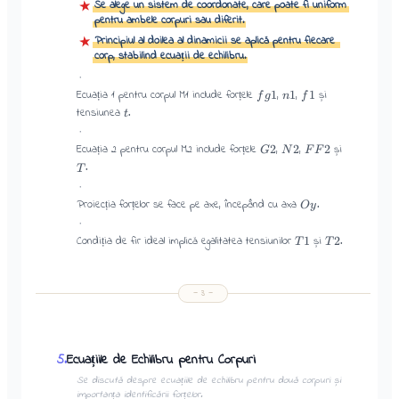
Se alege un sistem de coordonate, care poate fi uniform
★
pentru ambele corpuri sau diferit.
Principiul al doilea al dinamicii se aplică pentru fiecare
★
corp, stabilind ecuații de echilibru.
·
Ecuația 1 pentru corpul M1 include forțele
,
,
și
1
1
1
f
g
n
f
tensiunea
.
t
·
Ecuația 2 pentru corpul M2 include forțele
,
,
și
2
2
2
G
N
F
F
.
T
·
Proiecția forțelor se face pe axe, începând cu axa
.
O
y
·
Condiția de fir ideal implică egalitatea tensiunilor
și
.
1
2
T
T
—
3
—
Ecuațiile de Echilibru pentru Corpuri
5
.
Se discută despre ecuațiile de echilibru pentru două corpuri și
importanța identificării forțelor.