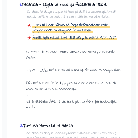
Mecanica - Legea lui Hook și Accelerația Medie
1
.
Se discută despre legea lui Hook și definiția accelerației medii,
inclusiv unitățile de măsură pentru diferite variabile fizice.
Legea lui Hook afirmă că forța deformatoare este
★
proporțională cu alungirea firului elastic.
★
Accelerația medie este definită prin relația
.
Δ
/Δ
V
T
·
Unitatea de măsură pentru viteză este metri pe secundă
(m/s).
·
Raportul
trebuie să aibă unități de măsură compatibile.
/
β
α
·
Alfa trebuie să fie în
pentru a se alinia cu unitățile de
1/
s
măsură ale viteză și coordonată.
·
Se analizează diferite variante pentru definiția accelerației
medii.
Puterea Motorului și Viteza
2
.
Se discută despre calculul puterii motorului unui autoturism și
transformarea unităților de măsură pentru viteză, inclusiv analiza