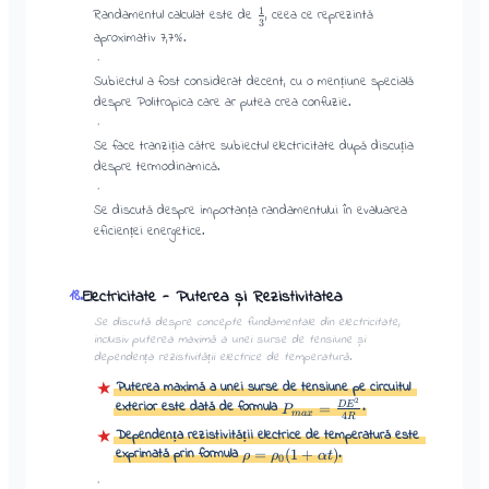
1
Randamentul calculat este de
, ceea ce reprezintă
3
aproximativ 7,7%.
·
Subiectul a fost considerat decent, cu o mențiune specială
despre Politropica care ar putea crea confuzie.
·
Se face tranziția către subiectul electricitate după discuția
despre termodinamică.
·
Se discută despre importanța randamentului în evaluarea
eficienței energetice.
Electricitate - Puterea și Rezistivitatea
18
.
Se discută despre concepte fundamentale din electricitate,
inclusiv puterea maximă a unei surse de tensiune și
dependența rezistivității electrice de temperatură.
Puterea maximă a unei surse de tensiune pe circuitul
★
2
exterior este dată de formula
.
=
D
E
P
ma
x
4
R
Dependența rezistivității electrice de temperatură este
★
exprimată prin formula
.
=
(
1
+
)
ρ
ρ
α
t
0
·