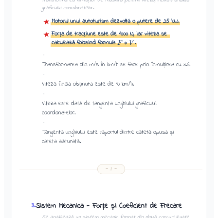
graficului coordonatelor.
Motorul unui autoturism dezvoltă o putere de 25 kW.
★
Forța de tracțiune este de 1000 N, iar viteza se
★
calculează folosind formula
.
∗
F
V
·
Transformarea din m/s în km/h se face prin înmulțirea cu 3.6.
·
Viteza finală obținută este de 90 km/h.
·
Viteza este dată de tangenta unghiului graficului
coordonatelor.
·
Tangenta unghiului este raportul dintre cateta opusă și
cateta alăturată.
—
2
—
Sistem Mecanica - Forțe și Coeficient de Frecare
3
.
Se analizează un sistem mecanic format din două corpuri legate