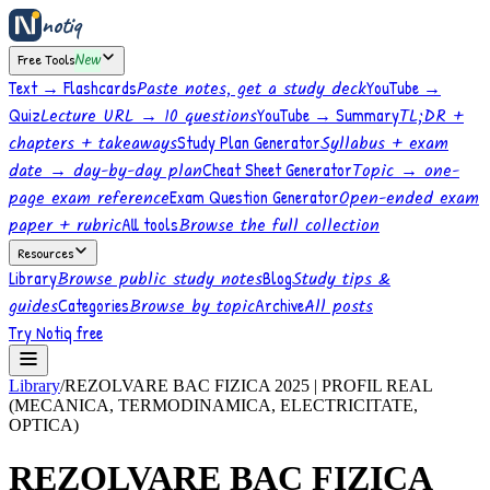
notiq
Free Tools
New
Text → Flashcards
Paste notes, get a study deck
YouTube →
Quiz
Lecture URL → 10 questions
YouTube → Summary
TL;DR +
chapters + takeaways
Study Plan Generator
Syllabus + exam
date → day-by-day plan
Cheat Sheet Generator
Topic → one-
page exam reference
Exam Question Generator
Open-ended exam
paper + rubric
All tools
Browse the full collection
Resources
Library
Browse public study notes
Blog
Study tips &
guides
Categories
Browse by topic
Archive
All posts
Try Notiq free
Library
/
REZOLVARE BAC FIZICA 2025 | PROFIL REAL
(MECANICA, TERMODINAMICA, ELECTRICITATE,
OPTICA)
REZOLVARE BAC FIZICA