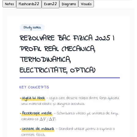
Notes
Flashcards
22
Exam
22
Diagrams
Visuals
Study Notes
REZOLVARE BAC FIZICA 2025 |
PROFIL REAL (MECANICA,
TERMODINAMICA,
ELECTRICITATE, OPTICA)
KEY CONCEPTS
Legea lui Hook
—
Legea care descrie relația dintre forța aplicată
●
unui material elastic și alungirea acestuia.
Accelerație medie
—
Schimbarea vitezei pe unitatea de timp,
●
calculată ca
.
Δ
/Δ
V
T
Unitate de măsură
—
Standard utilizat pentru a exprima o
●
cantitate fizică.